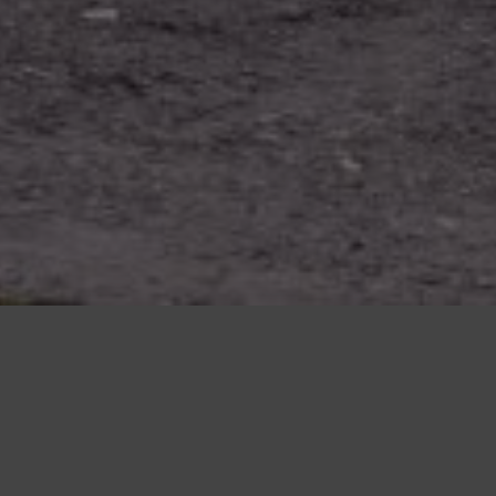
Gemeinnütziger Verein Mannheim-
Rheinau e. V.
Dachorganisation der Vereine und sozialen