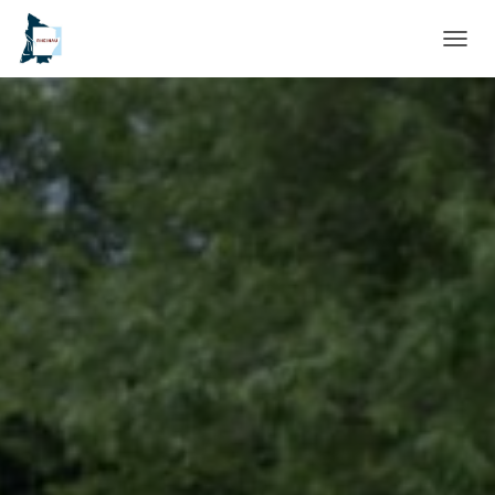
N
A
V
I
G
A
T
I
O
N
U
M
S
C
H
A
L
T
E
N